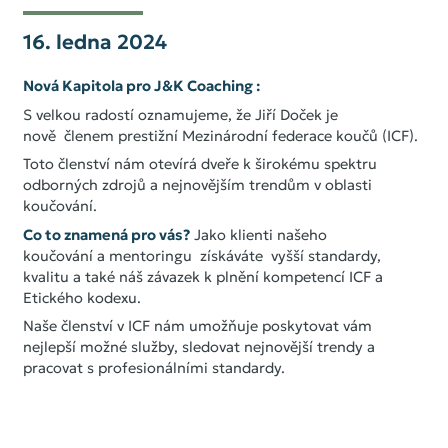
16. ledna 2024
Nová Kapitola pro J&K Coaching :
S velkou radostí oznamujeme, že Jiří Doček je
Úvod
nově členem prestižní Mezinárodní federace koučů (ICF).
Naše služby
Toto členství nám otevírá dveře k širokému spektru
odborných zdrojů a nejnovějším trendům v oblasti
Průběh a typy spolupráce
koučování.
Co to znamená pro vás?
Jako klienti našeho
O nás
koučování a mentoringu získáváte vyšší standardy,
kvalitu a také náš závazek k plnění kompetencí ICF a
Inspirace
Etického kodexu.
Naše členství v ICF nám umožňuje poskytovat vám
Reference
nejlepší možné služby, sledovat nejnovější trendy a
pracovat s profesionálními standardy.
Kontakt