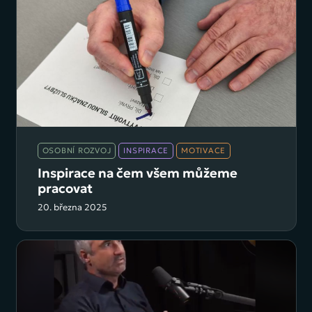
Naše služby
Průběh a typy spolupráce
O nás
Inspirace
Reference
OSOBNÍ ROZVOJ
INSPIRACE
MOTIVACE
Inspirace na čem všem můžeme
Kontakt
pracovat
20. března 2025