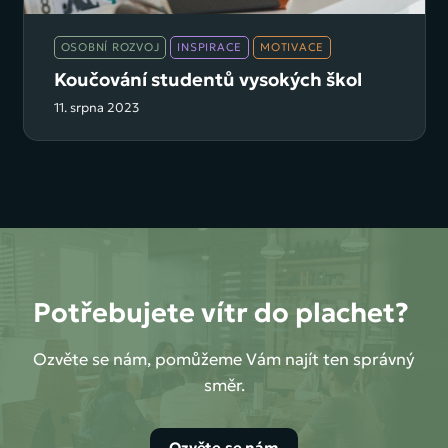
OSOBNÍ ROZVOJ
INSPIRACE
MOTIVACE
Koučování studentů vysokých škol
11. srpna 2023
Potřebujete vítr do plachet?
Ozvěte se nám, pomůžeme Vám najít ten správný
směr.
Ozvěte se nám