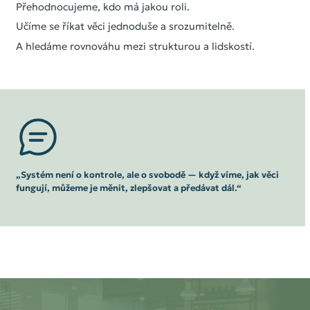
Přehodnocujeme, kdo má jakou roli.
Učíme se říkat věci jednoduše a srozumitelně.
A hledáme rovnováhu mezi strukturou a lidskostí.
Úvod
Naše služby
Průběh a typy spolupráce
O nás
Inspirace
„Systém není o kontrole, ale o svobodě — když víme, jak věci
fungují, můžeme je měnit, zlepšovat a předávat dál.“
Reference
Kontakt