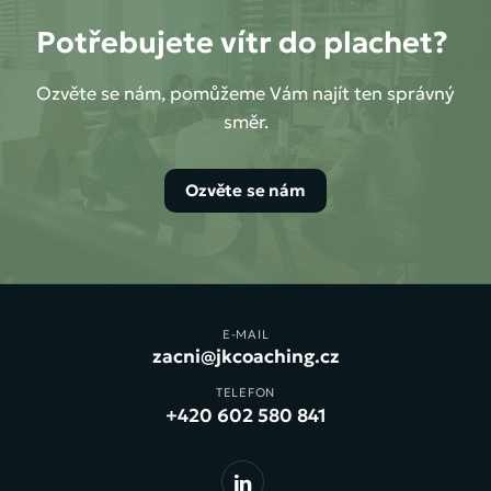
Potřebujete vítr do plachet?
Ozvěte se nám, pomůžeme Vám najít ten správný
směr.
Ozvěte se nám
E-MAIL
zacni@jkcoaching.cz
TELEFON
+420 602 580 841