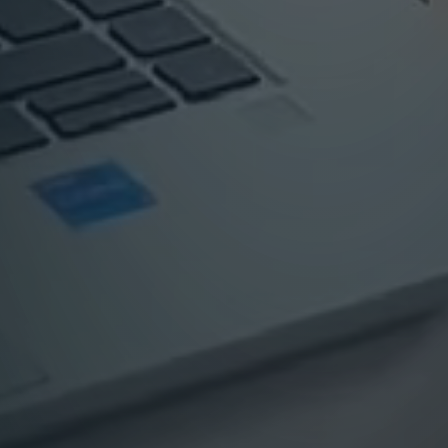
Úvod
Naše služby
Průběh a typy spolupráce
O nás
Inspirace
Reference
Kontakt