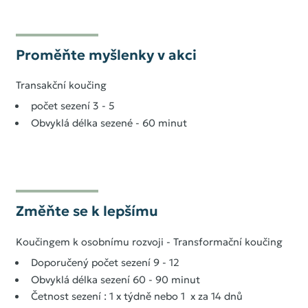
Proměňte myšlenky v akci
Transakční koučing
počet sezení 3 - 5
Obvyklá délka sezené - 60 minut
Změňte se k lepšímu
Úvod
Koučingem k osobnímu rozvoji - Transformační koučing
Doporučený počet sezení 9 - 12
Naše služby
Obvyklá délka sezení 60 - 90 minut
Průběh a typy spolupráce
Četnost sezení : 1 x týdně nebo 1 x za 14 dnů