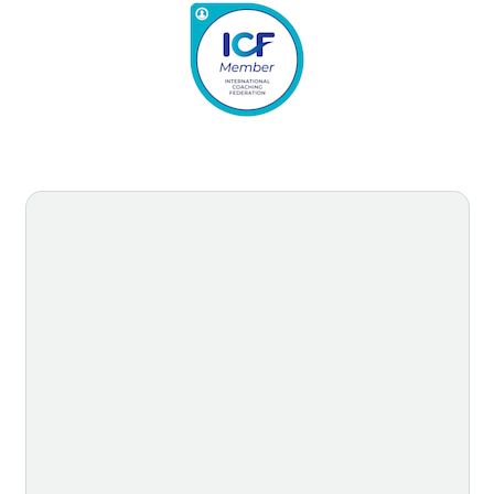
Úvod
Naše služby
Průběh a typy spolupráce
O nás
Inspirace
Reference
Kontakt